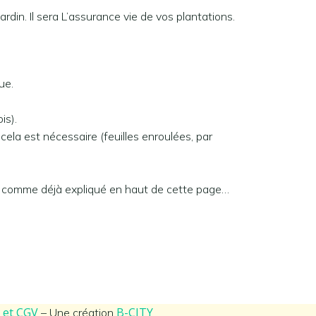
din. Il sera L’assurance vie de vos plantations.
ue.
is).
cela est nécessaire (feuilles enroulées, par
s, comme déjà expliqué en haut de cette page…
e et CGV
B-CITY
– Une création