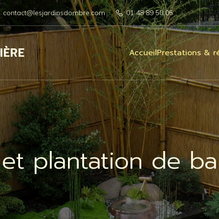
contact@lesjardinsdombre.com
01 48 89 50 05
IÈRE
Accueil
Prestations & ré
 et plantation de b