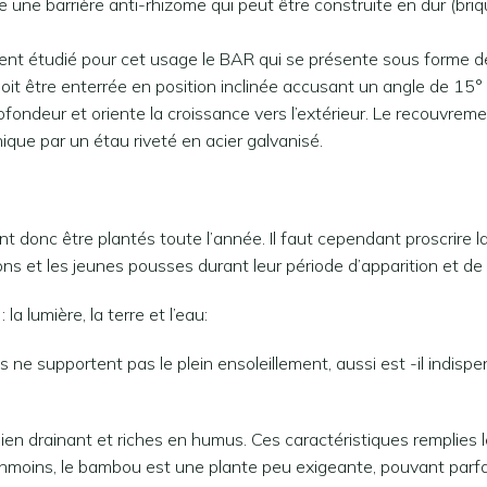
ace une barrière anti-rhizome qui peut être construite en dur (b
ent étudié pour cet usage le BAR qui se présente sous forme de
it être enterrée en position inclinée accusant un angle de 15° en
ondeur et oriente la croissance vers l’extérieur. Le recouvremen
ique par un étau riveté en acier galvanisé.
onc être plantés toute l’année. Il faut cependant proscrire la 
et les jeunes pousses durant leur période d’apparition et de crois
 lumière, la terre et l’eau:
 ne supportent pas le plein ensoleillement, aussi est -il indisp
bien drainant et riches en humus. Ces caractéristiques remplies 
moins, le bambou est une plante peu exigeante, pouvant parfai