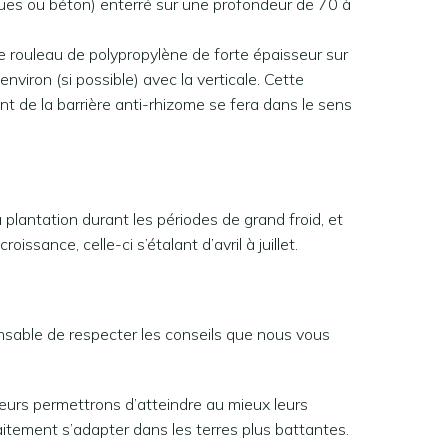
riques ou béton) enterré sur une profondeur de 70 à
 rouleau de polypropylène de forte épaisseur sur
viron (si possible) avec la verticale. Cette
t de la barrière anti-rhizome se fera dans le sens
plantation durant les périodes de grand froid, et
sance, celle-ci s’étalant d’avril à juillet.
ensable de respecter les conseils que nous vous
leurs permettrons d’atteindre au mieux leurs
tement s’adapter dans les terres plus battantes.