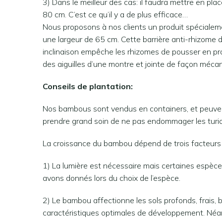
3) Dans le meilleur des cas: il faudra mettre en pl
80 cm. C’est ce qu’il y a de plus efficace…
Nous proposons à nos clients un produit spécialem
une largeur de 65 cm. Cette barrière anti-rhizome do
inclinaison empêche les rhizomes de pousser en prof
des aiguilles d’une montre et jointe de façon mécan
Conseils de plantation:
Nos bambous sont vendus en containers, et peuvent d
prendre grand soin de ne pas endommager les turions 
La croissance du bambou dépend de trois facteurs : la
1) La lumière est nécessaire mais certaines espèces
avons donnés lors du choix de l’espèce.
2) Le bambou affectionne les sols profonds, frais, 
caractéristiques optimales de développement. Néan