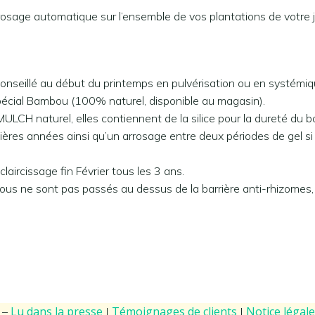
sage automatique sur l’ensemble de vos plantations de votre jar
conseillé au début du printemps en pulvérisation ou en systémiq
spécial Bambou (100% naturel, disponible au magasin).
LCH naturel, elles contiennent de la silice pour la dureté du bo
emières années ainsi qu’un arrosage entre deux périodes de gel si 
aircissage fin Février tous les 3 ans.
bous ne sont pas passés au dessus de la barrière anti-rhizome
Lu dans la presse
Témoignages de clients
Notice légal
 –
|
|